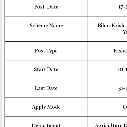
Post
Date
17-
Scheme Name
Bihar Krish
Y
Post Type
Kisha
Start Date
01-
Last Date
31-
Apply Mode
O
Department
Agriculture 